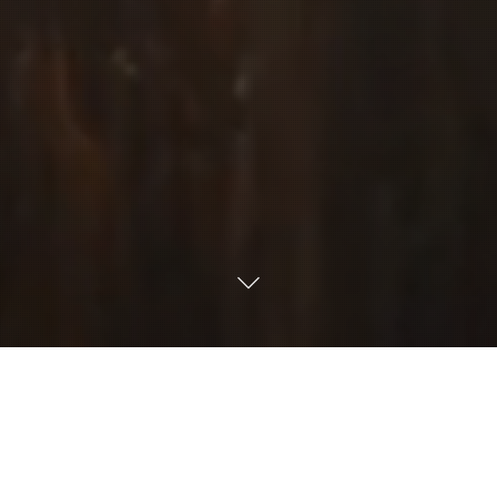
BOUTIQUE INFLU8 NUTRITION
NEWSROOM
Contact
Magazine
Investisseurs
 nos développements
osition des solutions scientifiques et