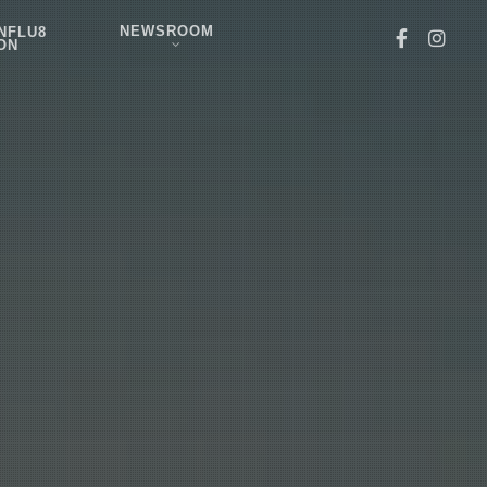
NEWSROOM
NFLU8
ON