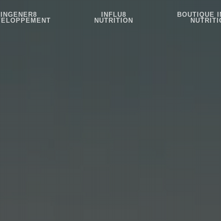
INGENER8
INFLU8
BOUTIQUE I
VELOPPEMENT
NUTRITION
NUTRITI