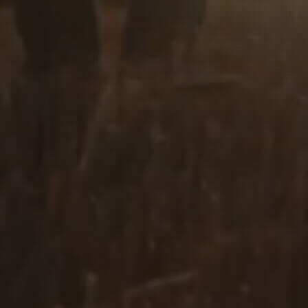
NAGE LIBRE | INGENER8 | SLA
10 rue Amable Faucon - 63200 Riom