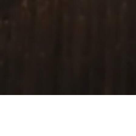
© 2026 INGENER8. Copyright
Ingener8, l’Homme au cœur de
Rechercher, développer, innover et mettre à disp