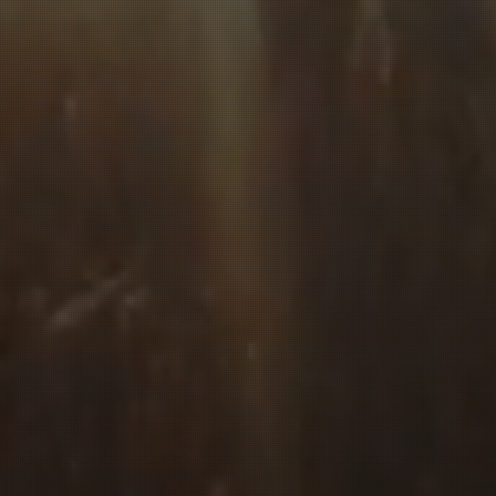
INGener8
A
NOTRE HISTOIRE
INGENER8 DEVELOPPEMENT
INFLU8 NUTRITION