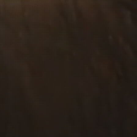
utres liens
Contactez-nous
Visiter notre site eCommerce
Visiter notre site Nage Libre®